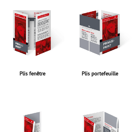
Plis fenêtre
Plis portefeuille