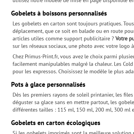
utilisez notre modèle de mise en page disponible en
Gobelets à boissons personnalisés
Les gobelets en carton sont toujours pratiques. Tou
déplacement, que ce soit en balade ou en route pour
articles utiles comme support publicitaire ?
Votre pu
sur les réseaux sociaux, une photo avec votre logo à
Chez Primus-Print.fr, vous avez le choix parmi plus
facilement manipulables malgré la chaleur. Les Cold 
pour les expressos. Choisissez le modèle le plus ada
Pots à glace personnalisés
Dès les premiers rayons de soleil printanier, les fi
déguster sa glace sans en mettre partout, les gobele
différentes tailles : 115 ml, 150 ml, 200 ml, 300 ml e
Gobelets en carton écologiques
Si les gobelets imprimés sont la meilleure solution