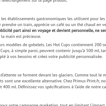
 téléchargement sur la page produit.
s les établissements gastronomiques les utilisent pour le
 prendre un train, apprécie un café ou un thé chaud en ve
blicité part ainsi en voyage et devient personnelle, ne ser
 la main est précieuse.
ieurs modèles de gobelets. Les Hot Cups contiennent 200 ou
Cups, à simple paroi, peuvent contenir jusqu’à 500 ml, ta
pté à vos besoins et créez votre publicité personnalisée.
les d’attente se forment devant les glaciers. Comme tout le
ts sont une excellente alternative. Chez Primus-Print.fr, 
t 400 ml. Définissez vos spécifications à l’aide de notre ca
 pour votre campagne marketing, tout en limitant l'impac