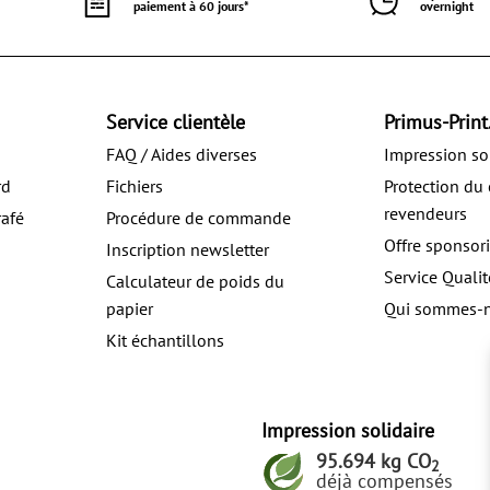
paiement à 60 jours*
overnight
Service clientèle
Primus-Print.
FAQ / Aides diverses
Impression so
rd
Fichiers
Protection du 
revendeurs
rafé
Procédure de commande
Offre sponsor
Inscription newsletter
u
Service Qualit
Calculateur de poids du
papier
Qui sommes-
Kit échantillons
Impression solidaire
95.694 kg CO
2
déjà compensés