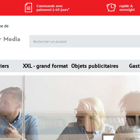
Commande avec
rapide &
paiement à 60 jours*
overnight
iers
XXL - grand format
Objets publicitaires
Gas