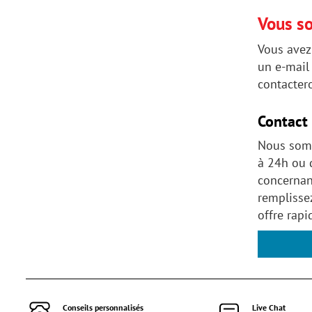
Vous so
Vous avez 
un e-mail 
contactero
Contact 
Nous somm
à 24h ou 
concernant
remplisse
offre rap
Conseils personnalisés
Live Chat