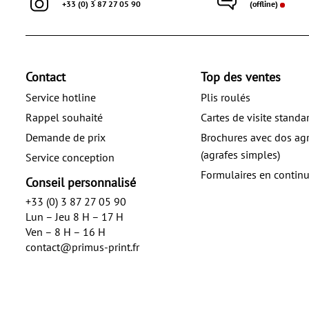
+33 (0) 3 87 27 05 90
(offline)
Contact
Top des ventes
Service hotline
Plis roulés
Rappel souhaité
Cartes de visite standa
Demande de prix
Brochures avec dos ag
(agrafes simples)
Service conception
Formulaires en contin
Conseil personnalisé
+33 (0) 3 87 27 05 90
Lun – Jeu 8 H – 17 H
Ven – 8 H – 16 H
contact@primus-print.fr