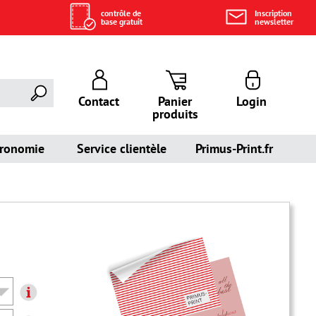
contrôle de
Inscription
base gratuit
newsletter
Contact
Panier
Login
produits
tronomie
Service clientèle
Primus-Print.fr