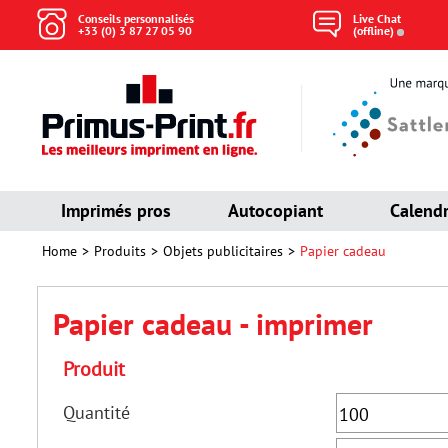
Conseils personnalisés
Live Chat
+33 (0) 3 87 27 05 90
(offline)
Imprimés pros
Autocopiant
Calendr
Home
Produits
Objets publicitaires
Papier cadeau
Papier cadeau - imprimer
Produit
Quantité