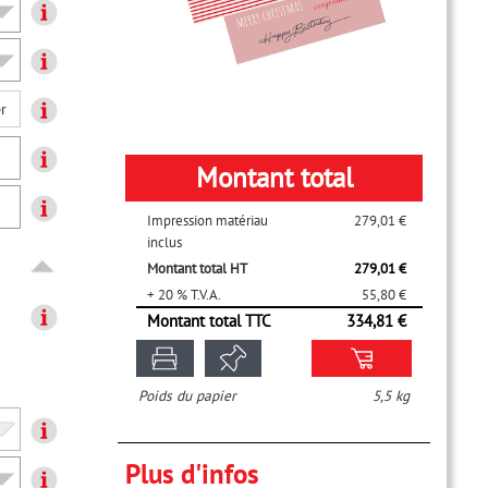
r
Montant total
Impression matériau
279,01 €
inclus
Montant total HT
279,01 €
+ 20 % T.V.A.
55,80 €
Montant total TTC
334,81 €
Poids du papier
5,5 kg
Plus d'infos