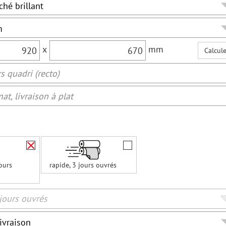
x
mm
Calcule
rs quadri (recto)
at, livraison à plat
ours
rapide, 3 jours ouvrés