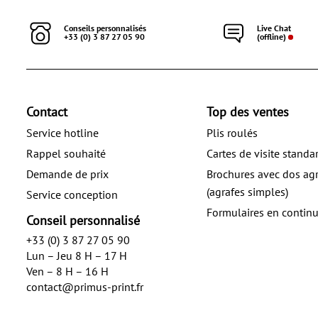
Conseils personnalisés
Live Chat
+33 (0) 3 87 27 05 90
(offline)
Contact
Top des ventes
Service hotline
Plis roulés
Rappel souhaité
Cartes de visite standa
Demande de prix
Brochures avec dos ag
(agrafes simples)
Service conception
Formulaires en contin
Conseil personnalisé
+33 (0) 3 87 27 05 90
Lun – Jeu 8 H – 17 H
Ven – 8 H – 16 H
contact@primus-print.fr